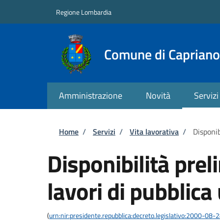
Salta al contenuto principale
Skip to footer content
Regione Lombardia
Comune di Capriano 
Amministrazione
Novità
Servizi
Briciole di pane
Home
/
Servizi
/
Vita lavorativa
/
Disponib
Disponibilità prel
lavori di pubblica 
(
urn:nir:presidente.repubblica:decreto.legislativo:2000-08