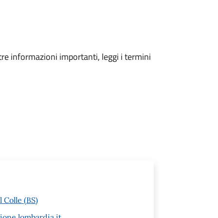
tre informazioni importanti, leggi i termini
 Colle (BS)
one.lombardia.it