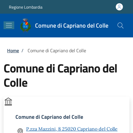
Salta al contenuto principale
Skip to footer content
Regione Lombardia
Comune di Capriano del Colle
Briciole di pane
Home
/
Comune di Capriano del Colle
Comune di Capriano del
Colle
Comune di Capriano del Colle
P.zza Mazzini, 8 25020 Capriano del Colle