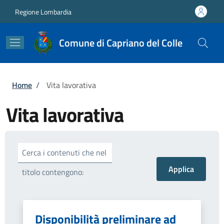
Salta al contenuto principale
Skip to footer content
Regione Lombardia
Comune di Capriano del Colle
Briciole di pane
Home
/
Vita lavorativa
Vita lavorativa
Cerca i contenuti che nel
titolo contengono:
Disponibilità preliminare ad