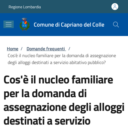
Salta al contenuto principale
Skip to footer content
Regione Lombardia
Comune di Capriano del Colle
Briciole di pane
Home
/
Domande frequenti
/
Cos'è il nucleo familiare per la domanda di assegnazione
degli alloggi destinati a servizio abitativo pubblico?
Cos'è il nucleo familiare
per la domanda di
assegnazione degli alloggi
destinati a servizio