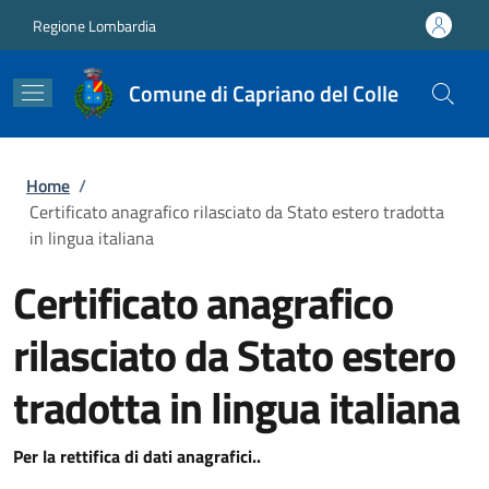
Salta al contenuto principale
Skip to footer content
Regione Lombardia
Comune di Capriano del Colle
Briciole di pane
Home
/
Certificato anagrafico rilasciato da Stato estero tradotta
in lingua italiana
Certificato anagrafico
rilasciato da Stato estero
tradotta in lingua italiana
Per la rettifica di dati anagrafici..