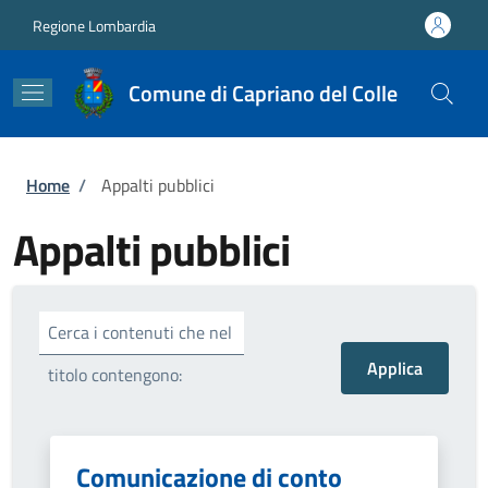
Salta al contenuto principale
Skip to footer content
Regione Lombardia
Comune di Capriano del Colle
Briciole di pane
Home
/
Appalti pubblici
Appalti pubblici
Cerca i contenuti che nel
titolo contengono:
Comunicazione di conto