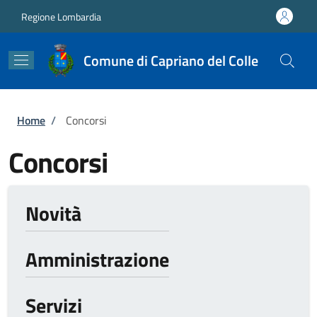
Salta al contenuto principale
Skip to footer content
Regione Lombardia
Comune di Capriano del Colle
Briciole di pane
Home
/
Concorsi
Concorsi
Novità
Amministrazione
Servizi