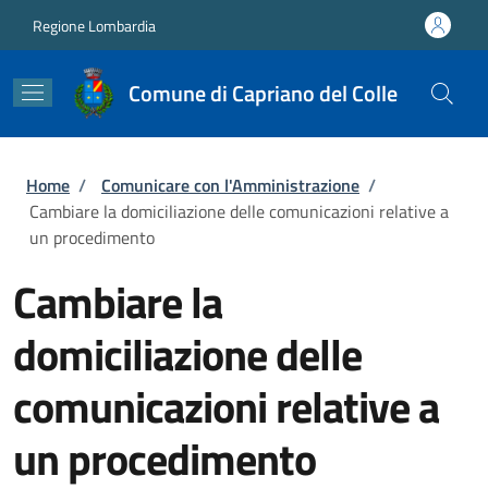
Salta al contenuto principale
Skip to footer content
Regione Lombardia
Comune di Capriano del Colle
Briciole di pane
Home
/
Comunicare con l'Amministrazione
/
Cambiare la domiciliazione delle comunicazioni relative a
un procedimento
Cambiare la
domiciliazione delle
comunicazioni relative a
un procedimento