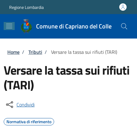
Salta al contenuto principale
Skip to footer content
Regione Lombardia
Comune di Capriano del Colle
Briciole di pane
Home
/
Tributi
/
Versare la tassa sui rifiuti (TARI)
Versare la tassa sui rifiuti
(TARI)
Condividi
Normativa di riferimento