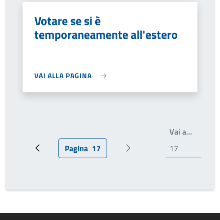
Votare se si è
temporaneamente all'estero
VAI ALLA PAGINA
Scrivi i
Vai a…
Pagina
17
Pagina precedente
Pagina attuale
Pagina successiva