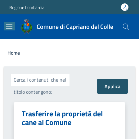
Salta al contenuto principale
Skip to footer content
Regione Lombardia
Comune di Capriano del Colle
Briciole di pane
Home
Cerca i contenuti che nel
titolo contengono:
Trasferire la proprietà del
cane al Comune